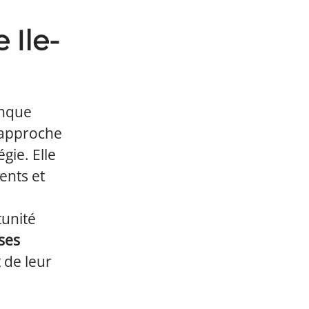
 Ile-
anque
 approche
gie. Elle
ents et
tunité
ses
 de leur