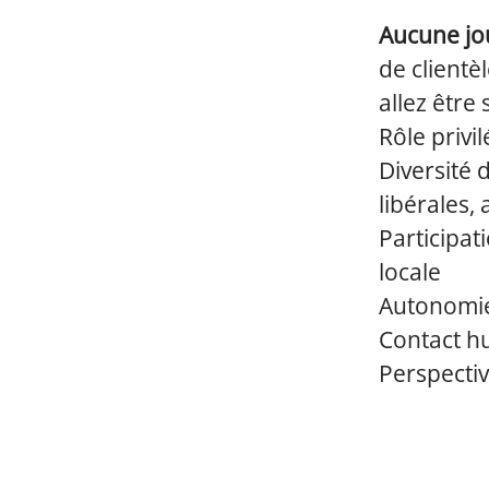
Aucune jo
de clientè
allez être 
Rôle privi
Diversité 
libérales,
Participat
locale
Autonomi
Contact h
Perspectiv