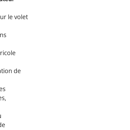
r le volet
ons
ricole
ation de
es
es,
u
de