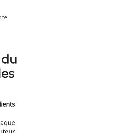
nce
 du
les
ients
chaque
cuteur