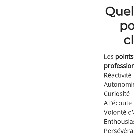
Quels
po
c
Les
points
professio
Réactivité
Autonomi
Curiosité
A l’écoute
Volonté d’
Enthousia
Persévéra