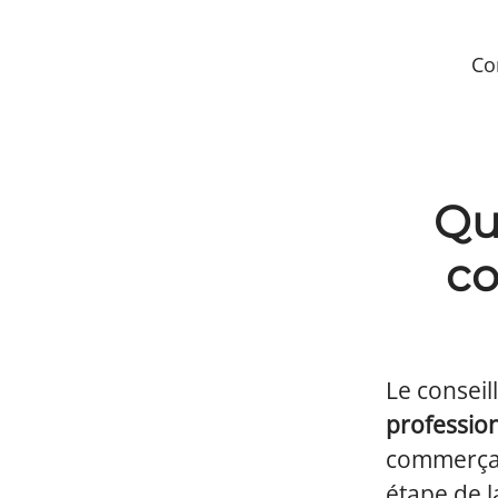
Co
Qu
co
Le conseil
profession
commerçant
étape de la