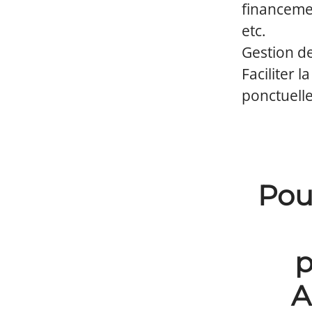
financemen
etc.
Gestion de
Faciliter 
ponctuelle
Pou
p
A