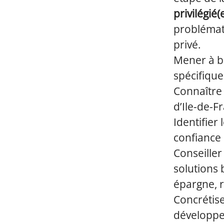
privilégié(
problémati
privé.
Mener à bi
spécifique
Connaître 
d’Ile-de-F
Identifier
confiance 
Conseiller
solutions 
épargne, r
Concrétise
développe