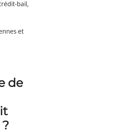
rédit-bail,
iennes et
e de
it
 ?