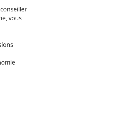
conseiller
ine, vous
sions
onomie