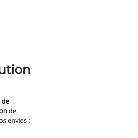
ution
r de
ion
de
s envies :