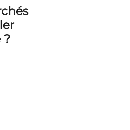
erchés
ler
 ?