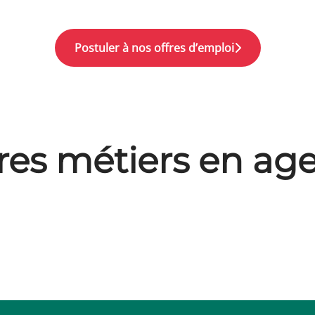
Postuler à nos offres d’emploi
res métiers en ag
lle
e
vée