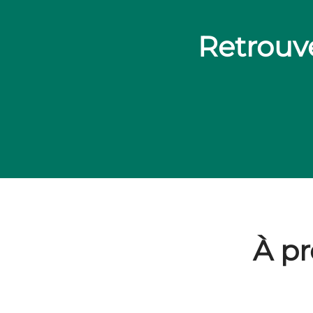
Retrouve
À pr