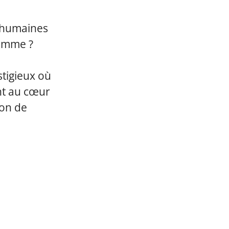
s humaines
gamme ?
stigieux où
ont au cœur
ion de