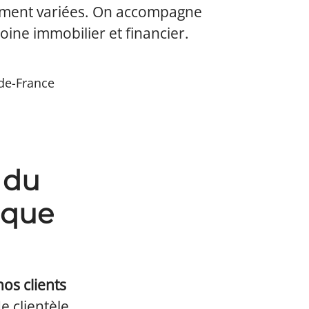
mement variées. On accompagne
oine immobilier et financier.
-de-France
 du
nque
nos clients
e clientèle