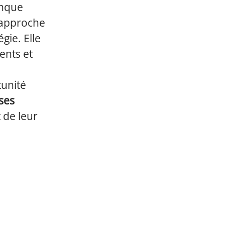
anque
 approche
gie. Elle
ents et
tunité
ses
 de leur