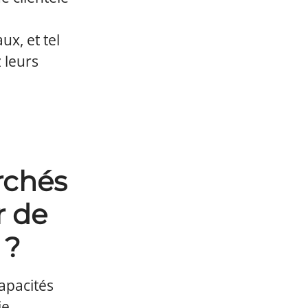
x, et tel
 leurs
erchés
r de
 ?
capacités
ie.