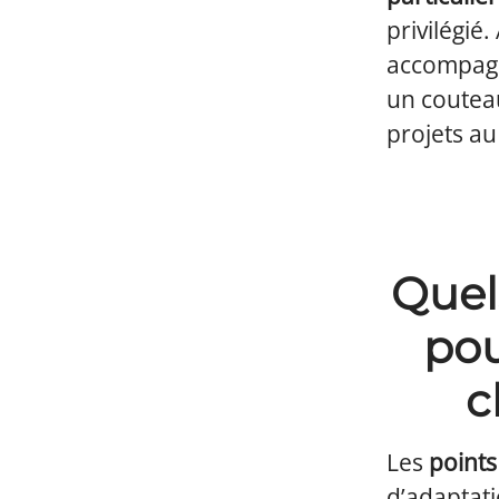
privilégié.
accompagne
un couteau
projets au 
Quels
pou
c
Les
points
d’adaptati